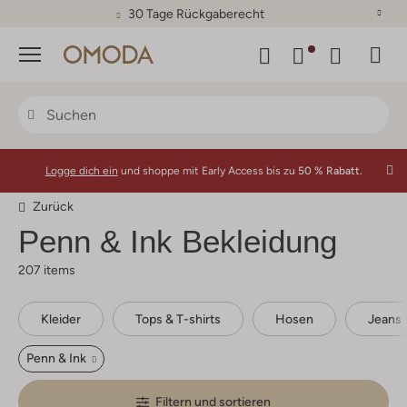
30 Tage Rückgaberecht
Menü
Logge dich ein
und shoppe mit Early Access bis zu
50 % Rabatt.
Zurück
Penn & Ink
Bekleidung
207 items
Kleider
Tops & T-shirts
Hosen
Jeans
Penn & Ink
Filtern und sortieren