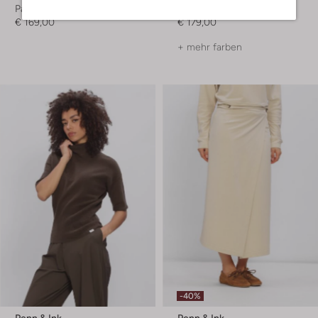
Pantalon
Jack
€ 169,00
€ 179,00
+ mehr farben
-40%