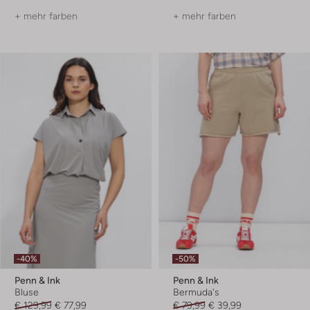
+ mehr farben
+ mehr farben
-40%
-50%
Penn & Ink
Penn & Ink
Bluse
Bermuda's
€ 129,99
€ 77,99
€ 79,99
€ 39,99