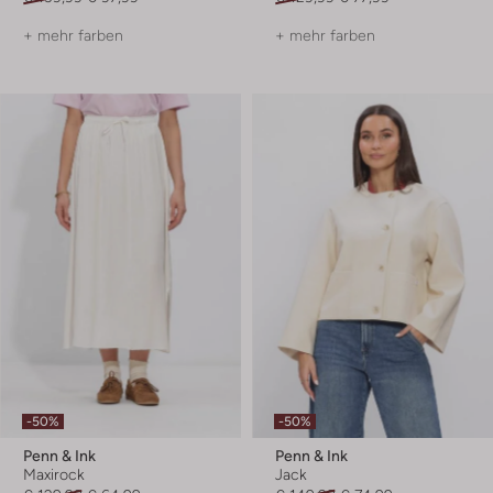
+ mehr farben
+ mehr farben
-50%
-50%
Penn & Ink
Penn & Ink
Maxirock
Jack