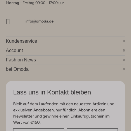
Montag - Freitag 09:00 - 17:00 uur
info@omoda.de
Kundenservice
Account
Fashion News
bei Omoda
Lass uns in Kontakt bleiben
Bleib auf dem Laufenden mit den neuesten Artikeln und
exklusiven Angeboten, nur für dich. Abonniere den
Newsletter und gewinne einen Einkaufsgutschein im
Wert von €150.