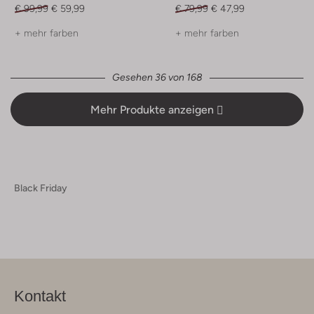
€ 99,99
€ 59,99
€ 79,99
€ 47,99
+ mehr farben
+ mehr farben
Gesehen 36 von 168
Mehr Produkte anzeigen
Black Friday
Kontakt