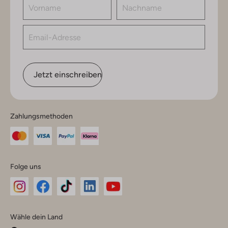
Jetzt einschreiben
Zahlungsmethoden
Folge uns
Omoda
Omoda
Omoda
Omoda
Omoda
Wähle dein Land
Instagram
Facebook
TikTok
LinkedIn
YouTube