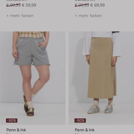
€ 99,99
€ 59,99
€ 99,99
€ 69,99
+ mehr farben
+ mehr farben
-50%
-50%
Penn & Ink
Penn & Ink