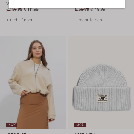
Weite Hose
Mütze
€ 159,99
€ 111,99
€ 69,99
€ 48,99
+ mehr farben
+ mehr farben
-40%
-30%