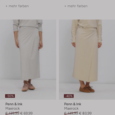
+ mehr farben
+ mehr farben
-50%
-40%
Penn & Ink
Penn & Ink
Maxirock
Maxirock
€ 139,99
€ 69,99
€ 139,99
€ 83,99