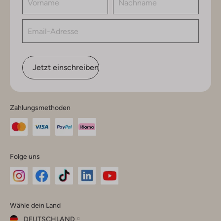
Jetzt einschreiben
Zahlungsmethoden
Folge uns
Omoda
Omoda
Omoda
Omoda
Omoda
Wähle dein Land
Instagram
Facebook
TikTok
LinkedIn
YouTube
DEUTSCHLAND