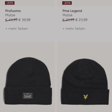
-20%
-20%
Profuomo
Pme Legend
Mütze
Mütze
€ 49,99
€ 39,99
€ 29,99
€ 23,99
+ mehr farben
+ mehr farben