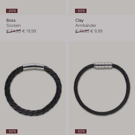
-20%
-50%
Boss
Clay
Socken
Armbänder
€ 24,95
€ 19,99
€ 19,95
€ 9,99
-50%
-50%