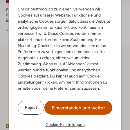
-20%
-20%
Um dir bestmöglich zu dienen, verwenden wir
Pme Legend
Officine Napoli
Schal
Gürtel
Cookies auf unserer Website. Funktionale und
€ 39,99
€ 31,99
€ 59,99
€ 47,99
analytische Cookies sorgen dafür, dass die Website
ordnungsgemäß funktioniert und kontinuierlich
+ mehr farben
+ mehr farben
verbessert wird. Diese Cookies werden immer
platziert und erfordern keine Zustimmung. Für
Marketing-Cookies, die wir verwenden, um deine
Präferenzen zu verfolgen und dir personalisierte
Angebote zu zeigen, bitten wir um deine
Zustimmung. Wenn du auf "Ablehnen" klickst,
werden nur die funktionalen und analytischen
Cookies platziert. Du kannst auch auf "Cookie-
Einstellungen" klicken, um mehr Informationen zu
erhalten oder deine Präferenzen anzupassen.
Einverstanden und weiter
Reject
Cookie-Einstellungen
Letzte Größen