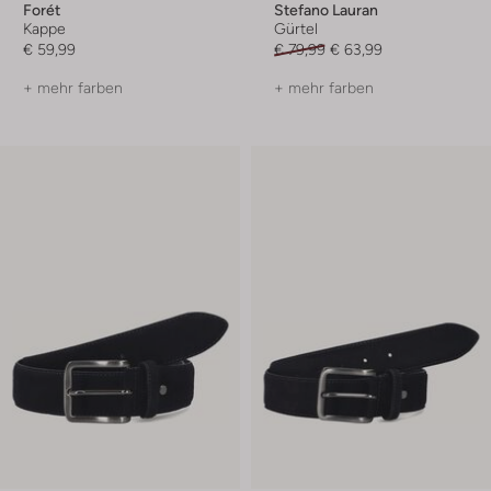
Forét
Stefano Lauran
Kappe
Gürtel
€ 59,99
€ 79,99
€ 63,99
+ mehr farben
+ mehr farben