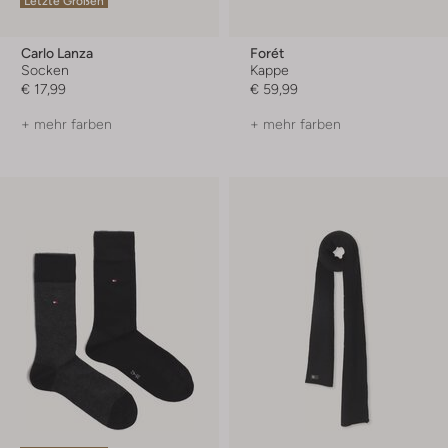
Letzte Größen
Carlo Lanza
Forét
Socken
Kappe
€ 17,99
€ 59,99
+ mehr farben
+ mehr farben