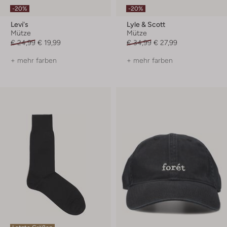
-20%
-20%
Levi's
Lyle & Scott
Mütze
Mütze
€ 24,99
€ 19,99
€ 34,99
€ 27,99
+ mehr farben
+ mehr farben