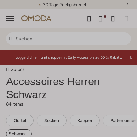
30 Tage Rückgaberecht
Menü
Logge dich ein
und shoppe mit Early Access bis zu
50 % Rabatt.
Zurück
Accessoires Herren
Schwarz
84 items
Gürtel
Socken
Kappen
Portemonnee
Schwarz