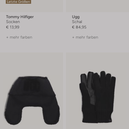
Letzte Größen
Tommy Hilfiger
Ugg
Socken
Schal
€ 13,99
€ 84,95
+ mehr farben
+ mehr farben