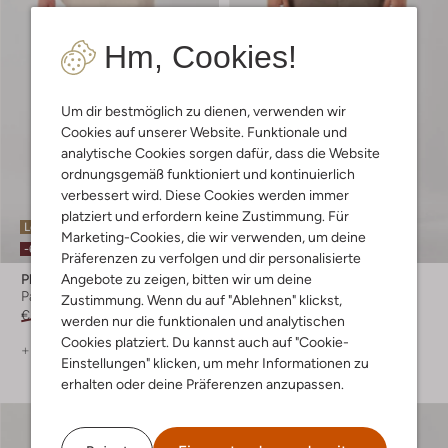
Hm, Cookies!
Um dir bestmöglich zu dienen, verwenden wir
Cookies auf unserer Website. Funktionale und
analytische Cookies sorgen dafür, dass die Website
ordnungsgemäß funktioniert und kontinuierlich
verbessert wird. Diese Cookies werden immer
platziert und erfordern keine Zustimmung. Für
Letzte Größen
Letzter Artikel
Marketing-Cookies, die wir verwenden, um deine
-60%
-50%
Präferenzen zu verfolgen und dir personalisierte
Angebote zu zeigen, bitten wir um deine
Plain
Plain
Pantalon
Chino
Zustimmung. Wenn du auf "Ablehnen" klickst,
€ 139,99
€ 55,99
€ 149,99
€ 74,99
werden nur die funktionalen und analytischen
Cookies platziert. Du kannst auch auf "Cookie-
+ mehr farben
+ mehr farben
Einstellungen" klicken, um mehr Informationen zu
erhalten oder deine Präferenzen anzupassen.