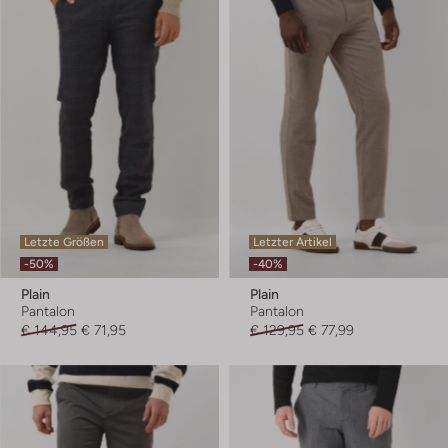
Letzte Größen
Letzter Artikel
-50%
-40%
Plain
Plain
Pantalon
Pantalon
€ 144,95
€ 71,95
€ 129,95
€ 77,99