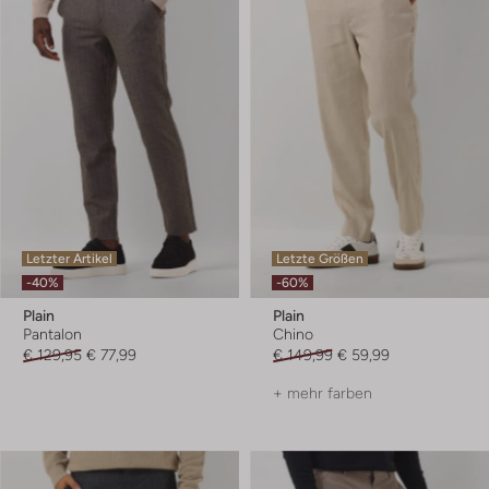
Letzter Artikel
Letzte Größen
-40%
-60%
Plain
Plain
Pantalon
Chino
€ 129,95
€ 77,99
€ 149,99
€ 59,99
+ mehr farben