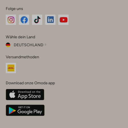
Folge uns
Omoda
Omoda
Omoda
Omoda
Omoda
Wähle dein Land
Instagram
Facebook
TikTok
LinkedIn
YouTube
DEUTSCHLAND
Wähle
Versandmethoden
dein
Schließ
Land
Nederland
België
(Nederlands)
Download onze Omoda app
Belgique
(Français)
Deutschland