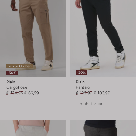
Letzte Größen
-20%
-50%
Plain
Plain
Cargohose
Pantalon
€ 134,95
€ 66,99
€ 129,99
€ 103,99
+ mehr farben