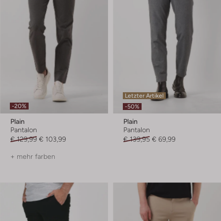
Letzter Artikel
-20%
-50%
Plain
Plain
Pantalon
Pantalon
€ 129,99
€ 103,99
€ 139,95
€ 69,99
+ mehr farben