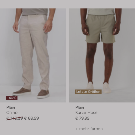
Letzte Größen
-40%
Plain
Plain
Chino
Kurze Hose
€ 149,99
€ 89,99
€ 79,99
+ mehr farben