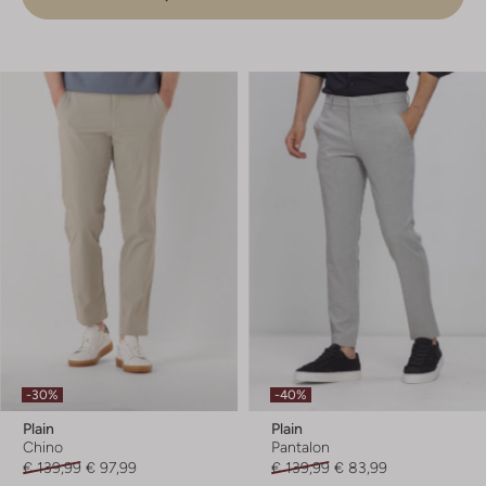
-30%
-40%
Plain
Plain
Chino
Pantalon
€ 139,99
€ 97,99
€ 139,99
€ 83,99