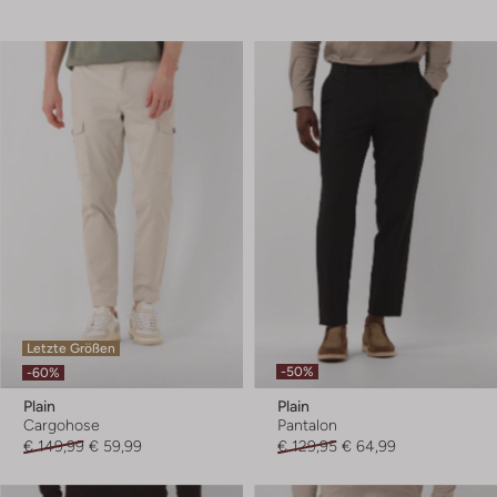
Letzte Größen
-50%
-60%
Plain
Plain
Cargohose
Pantalon
€ 149,99
€ 59,99
€ 129,95
€ 64,99