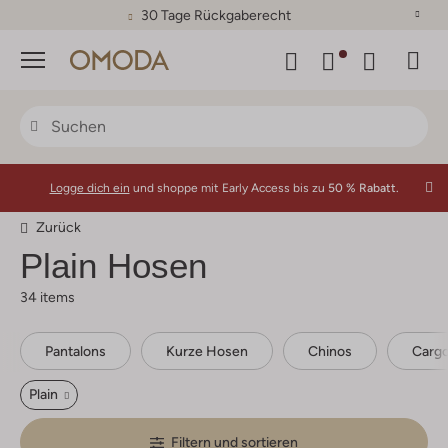
30 Tage Rückgaberecht
Menü
Logge dich ein
und shoppe mit Early Access bis zu
50 % Rabatt.
Zurück
Plain
Hosen
34 items
Pantalons
Kurze Hosen
Chinos
Carg
Plain
Filtern und sortieren