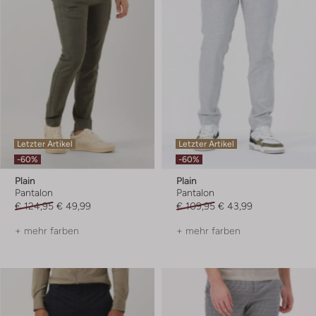
Letzter Artikel
Letzter Artikel
-60%
-60%
Plain
Plain
Pantalon
Pantalon
€ 124,95
€ 49,99
€ 109,95
€ 43,99
+ mehr farben
+ mehr farben