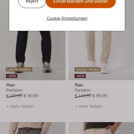
Einverstanden und weiter
Reject
Cookie-Einstellungen
Letzte Größen
Letzter Artikel
-30%
-40%
Plain
Plain
Pantalon
Pantalon
€ 129,99
€ 90,99
€ 149,99
€ 89,99
+ mehr farben
+ mehr farben