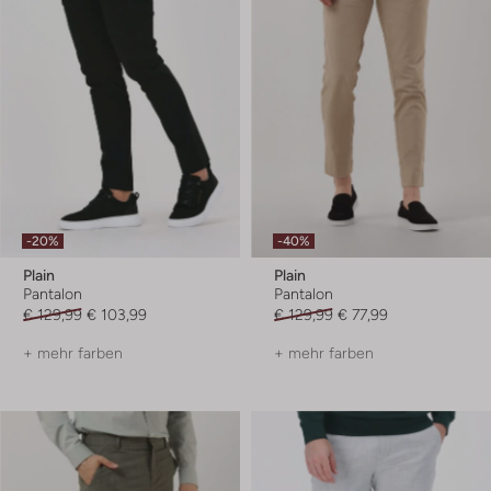
-20%
-40%
Plain
Plain
Pantalon
Pantalon
€ 129,99
€ 103,99
€ 129,99
€ 77,99
+ mehr farben
+ mehr farben