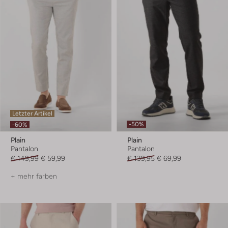
Letzter Artikel
-50%
-60%
Plain
Plain
Pantalon
Pantalon
€ 149,99
€ 59,99
€ 139,95
€ 69,99
+ mehr farben