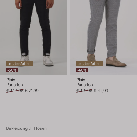
Letzter Artikel
Letzter Artikel
-50%
-60%
Plain
Plain
Pantalon
Pantalon
€ 144,95
€ 71,99
€ 119,95
€ 47,99
Bekleidung
Hosen