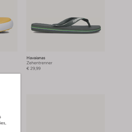
Havaianas
Zehentrenner
€ 29,99
s
ies,