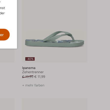
"
nnst
der
er
-40%
Ipanema
Zehentrenner
€ 19,99
€ 11,99
+ mehr farben