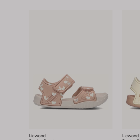
Liewood
Liewood