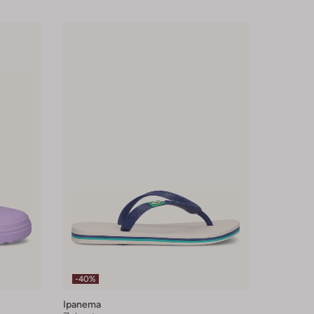
-40%
Ipanema