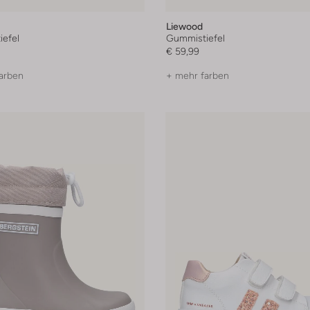
Liewood
efel
Gummistiefel
€ 59,99
arben
+ mehr farben