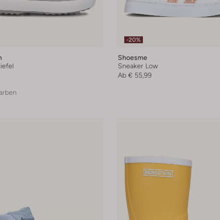
-20%
n
Shoesme
efel
Sneaker Low
Ab
€ 55,99
arben