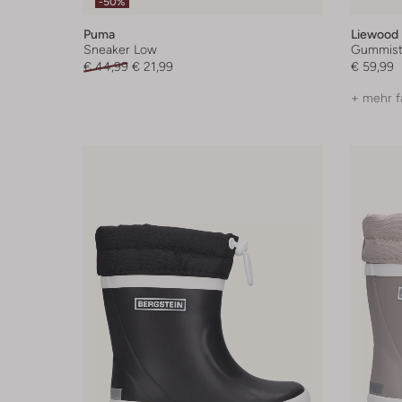
-50%
Puma
Liewood
Sneaker Low
Gummisti
€ 44,99
€ 21,99
€ 59,99
+ mehr f