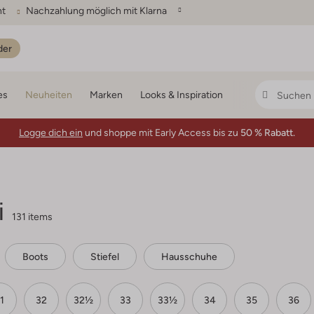
ht
Nachzahlung möglich mit Klarna
der
es
Neuheiten
Marken
Looks & Inspiration
Logge dich ein
und shoppe mit Early Access bis zu
50 % Rabatt.
i
131 items
Boots
Stiefel
Hausschuhe
1
32
32½
33
33½
34
35
36