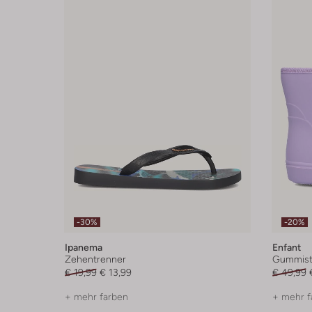
-30%
-20%
Ipanema
Enfant
Zehentrenner
Gummisti
€ 19,99
€ 13,99
€ 49,99
+ mehr farben
+ mehr f