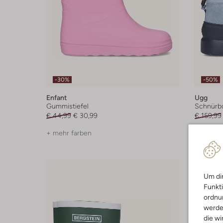
-30%
-50%
Enfant
Ugg
Gummistiefel
Schnürb
€ 44,99
€ 30,99
€ 159,99
+ mehr farben
+ mehr f
Um dir
Funkti
ordnun
werde
die wi