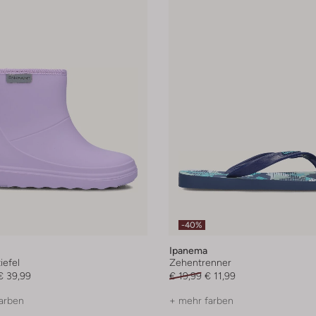
-40%
Ipanema
efel
Zehentrenner
€ 39,99
€ 19,99
€ 11,99
arben
+ mehr farben