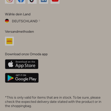
Omoda
Omoda
Omoda
Omoda
Omoda
Wähle dein Land
Instagram
Facebook
TikTok
LinkedIn
YouTube
DEUTSCHLAND
Wähle
Versandmethoden
dein
Schließ
Land
Nederland
België
(Nederlands)
Download onze Omoda app
Belgique
(Français)
Deutschland
*This is only valid for items that are in stock. To be sure, please
check the expected delivery date stated with the product or in
the shoppingbag.