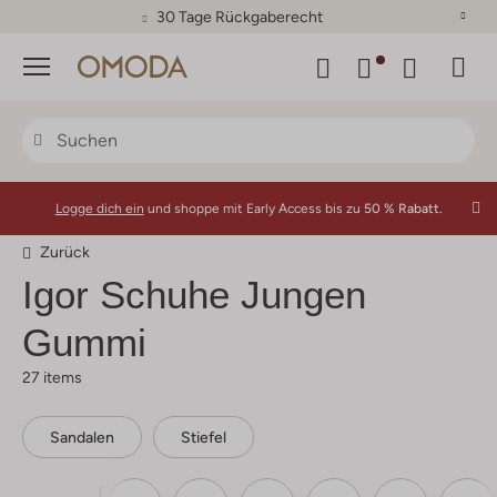
30 Tage Rückgaberecht
Menü
Logge dich ein
und shoppe mit Early Access bis zu
50 % Rabatt.
Zurück
Igor
Schuhe Jungen
Gummi
27 items
Sandalen
Stiefel