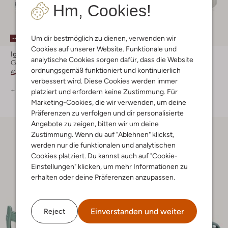
Hm, Cookies!
Um dir bestmöglich zu dienen, verwenden wir
-40%
Cookies auf unserer Website. Funktionale und
Igor
Igor
analytische Cookies sorgen dafür, dass die Website
Gummistiefel
Gummistiefel
ordnungsgemäß funktioniert und kontinuierlich
€ 44,95
€ 26,99
€ 39,95
verbessert wird. Diese Cookies werden immer
+ mehr farben
+ mehr farben
platziert und erfordern keine Zustimmung. Für
Marketing-Cookies, die wir verwenden, um deine
Präferenzen zu verfolgen und dir personalisierte
Angebote zu zeigen, bitten wir um deine
Zustimmung. Wenn du auf "Ablehnen" klickst,
werden nur die funktionalen und analytischen
Cookies platziert. Du kannst auch auf "Cookie-
Einstellungen" klicken, um mehr Informationen zu
erhalten oder deine Präferenzen anzupassen.
Einverstanden und weiter
Reject