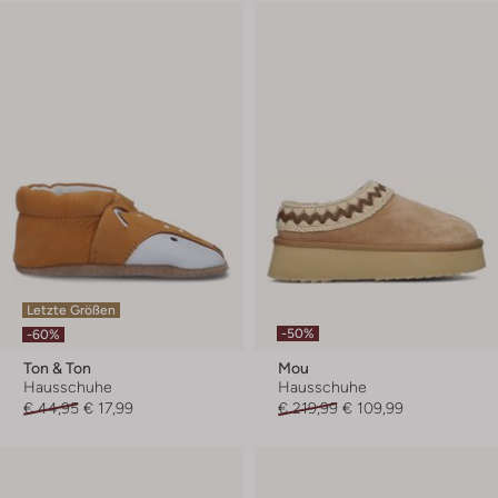
Letzte Größen
-50%
-60%
Ton & Ton
Mou
Hausschuhe
Hausschuhe
€ 44,95
€ 17,99
€ 219,99
€ 109,99