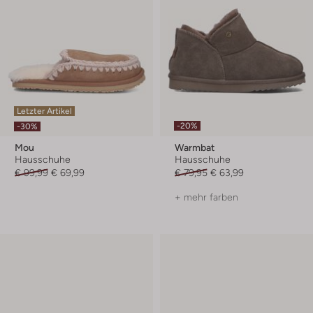
Letzter Artikel
-20%
-30%
Mou
Warmbat
Hausschuhe
Hausschuhe
€ 99,99
€ 69,99
€ 79,95
€ 63,99
+ mehr farben