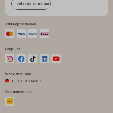
Jetzt einschreiben
Zahlungsmethoden
Folge uns
Omoda
Omoda
Omoda
Omoda
Omoda
Wähle dein Land
Instagram
Facebook
TikTok
LinkedIn
YouTube
DEUTSCHLAND
Wähle
Versandmethoden
dein
Schließ
Land
Nederland
België
(Nederlands)