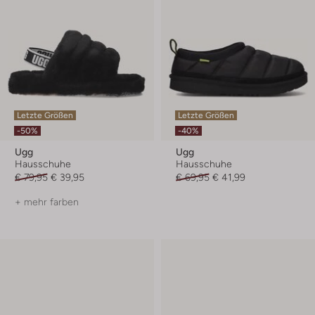
Letzte Größen
Letzte Größen
-50%
-40%
Ugg
Ugg
Hausschuhe
Hausschuhe
€ 79,95
€ 39,95
€ 69,95
€ 41,99
+ mehr farben