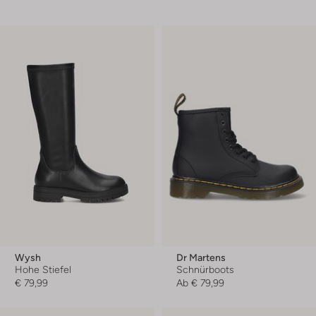
Wysh
Dr Martens
Hohe Stiefel
Schnürboots
€ 79,99
Ab
€ 79,99