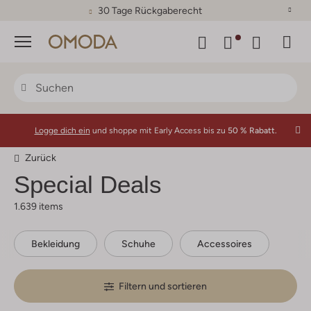
30 Tage Rückgaberecht
Menü
Logge dich ein
und shoppe mit Early Access bis zu
50 % Rabatt.
Zurück
Special Deals
1.639 items
Bekleidung
Schuhe
Accessoires
Filtern und sortieren