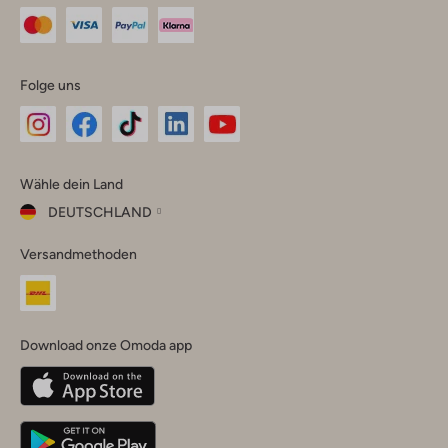
Folge uns
Omoda
Omoda
Omoda
Omoda
Omoda
Wähle dein Land
Instagram
Facebook
TikTok
LinkedIn
YouTube
DEUTSCHLAND
Wähle
Versandmethoden
dein
Schließ
Land
Nederland
België
(Nederlands)
Download onze Omoda app
Belgique
(Français)
Deutschland