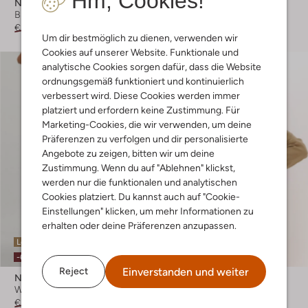
Hm, Cookies!
Notes Du Nord
Notes Du Nord
Blazer
Bluse
€ 269,95
€ 107,99
€ 134,95
€ 93,99
Um dir bestmöglich zu dienen, verwenden wir
Cookies auf unserer Website. Funktionale und
analytische Cookies sorgen dafür, dass die Website
ordnungsgemäß funktioniert und kontinuierlich
verbessert wird. Diese Cookies werden immer
platziert und erfordern keine Zustimmung. Für
Marketing-Cookies, die wir verwenden, um deine
Präferenzen zu verfolgen und dir personalisierte
Angebote zu zeigen, bitten wir um deine
Zustimmung. Wenn du auf "Ablehnen" klickst,
werden nur die funktionalen und analytischen
Cookies platziert. Du kannst auch auf "Cookie-
Einstellungen" klicken, um mehr Informationen zu
erhalten oder deine Präferenzen anzupassen.
Letzter Artikel
-60%
-60%
Einverstanden und weiter
Reject
Notes Du Nord
Notes Du Nord
Weite Hose
Blazer
€ 189,85
€ 75,99
€ 244,95
€ 97,99