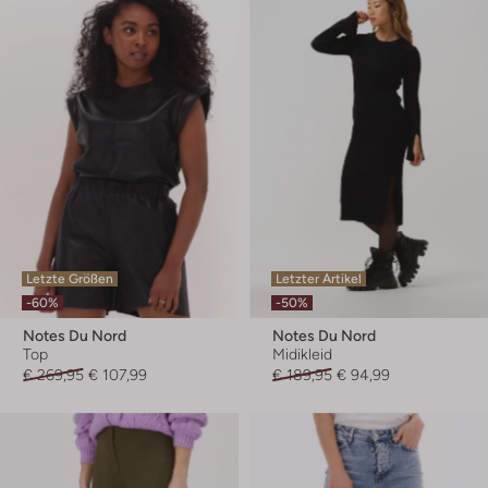
Letzte Größen
Letzter Artikel
-60%
-50%
Notes Du Nord
Notes Du Nord
Top
Midikleid
€ 269,95
€ 107,99
€ 189,95
€ 94,99