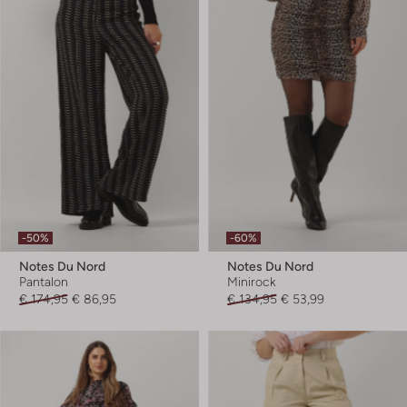
-50%
-60%
Notes Du Nord
Notes Du Nord
Pantalon
Minirock
€ 174,95
€ 86,95
€ 134,95
€ 53,99