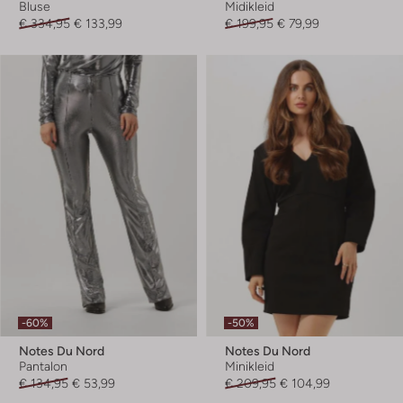
Bluse
Midikleid
€ 334,95
€ 133,99
€ 199,95
€ 79,99
-60%
-50%
Notes Du Nord
Notes Du Nord
Pantalon
Minikleid
€ 134,95
€ 53,99
€ 209,95
€ 104,99