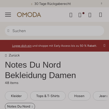
30 Tage Rückgaberecht
Menü
Logge dich ein
und shoppe mit Early Access bis zu
50 % Rabatt.
Zurück
Notes Du Nord
Bekleidung Damen
48 items
Kleider
Tops & T-Shirts
Hosen
Jeans
Notes Du Nord